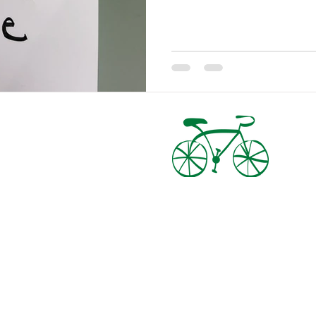
Skriv
Kom forbi: 5t