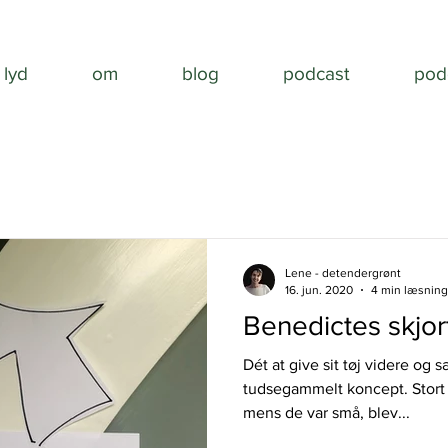
lyd
om
blog
podcast
pod
Lene - detendergrønt
16. jun. 2020
4 min læsning
Benedictes skjor
Dét at give sit tøj videre og s
tudsegammelt koncept. Stort s
mens de var små, blev...