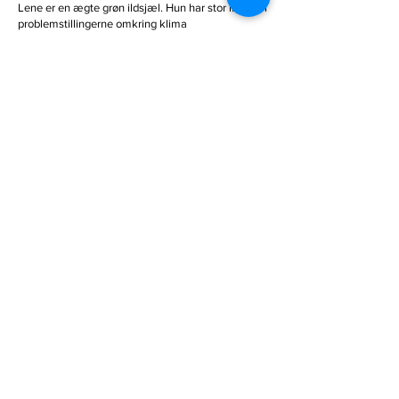
Lene er en ægte grøn ildsjæl. Hun har stor indsigt i
problemstillingerne omkring klima
og bæredygtighed i en bredere forstand,
og så har hun qua sit virke som podcaster
og formidler et stort netværk i den grønne verden.
Hun har bidraget til bogprocessen med iderigdom
og brugbare refleksioner, og vores parløb har
været konstruktivt og dynamisk.
Lene er altid medspillende og positiv.
Ghita Borring,
kommunikationschef,
Tænketanken Concito