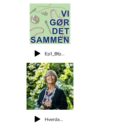
Ep1_Bfpasavannen_NY_published_260323-kopi
Hverdagens_NikolineWerdelin_published_030122