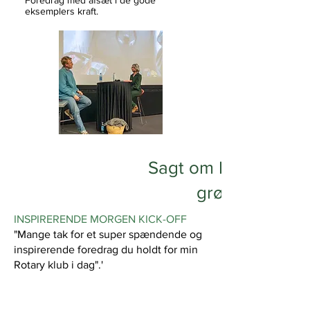
Foredrag med afsæt i de gode
eksemplers kraft.
Sagt om Det ender
grønt...
INSPIRERENDE MORGEN KICK-OFF
"Mange tak for et super spændende og
inspirerende foredrag du holdt for min
Rotary klub i dag".'